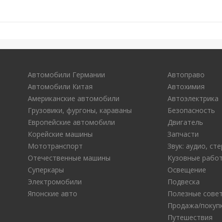
Автомобили Германии
Автоправо
Автомобили Китая
Автохимия
Американские автомобили
Автоэлектрика
Грузовики, фургоны, караваны
Безопасность
Европейские автомобили
Двигатель
Корейские машины
Запчасти
Мототранспорт
Звук: аудио, с
Отечественные машины
Кузовные рабо
Суперкары
Освещение
Электромобили
Подвеска
Японские авто
Полезные сове
Продажа/покуп
Путешествия