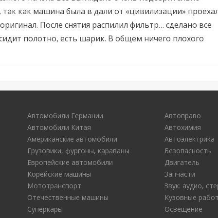
, так как машина была в дали от «цивилизации» проеха
 оригинал. После снятия распилил фильтр… сделано все
сидит полотно, есть шарик. В общем ничего плохого
Автомобили Германии
Автоправо
Автомобили Китая
Автохимия
Американские автомобили
Автоэлектрика
Грузовики, фургоны, караваны
Безопасность
Европейские автомобили
Двигатель
Корейские машины
Запчасти
Мототранспорт
Звук: аудио, с
Отечественные машины
Кузовные рабо
Суперкары
Освещение