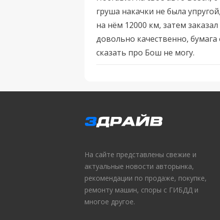
груша накачки не была упругой
на нём 12000 км, затем заказал
довольно качественно, бумага 
сказать про Бош не могу.
На сайте представлены свежие и
актуальные новости авторынка,
рекомендации по продаже, покупке,
ремонту машин, споры с ГИБДД и
многое другое.