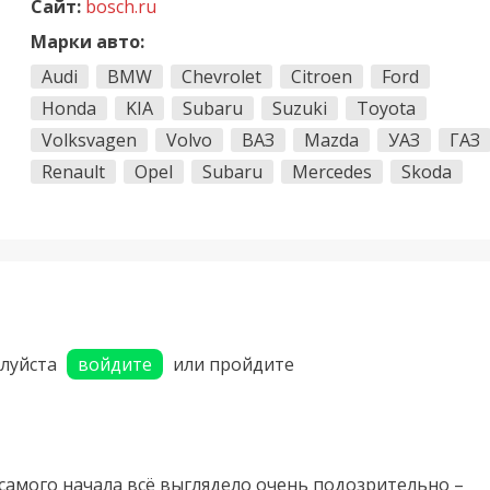
Сайт:
bosch.ru
Марки авто:
Audi
BMW
Chevrolet
Citroen
Ford
Honda
KIA
Subaru
Suzuki
Toyota
Volksvagen
Volvo
ВАЗ
Mazda
УАЗ
ГАЗ
Renault
Opel
Subaru
Mercedes
Skoda
алуйста
войдите
или пройдите
с самого начала всё выглядело очень подозрительно –